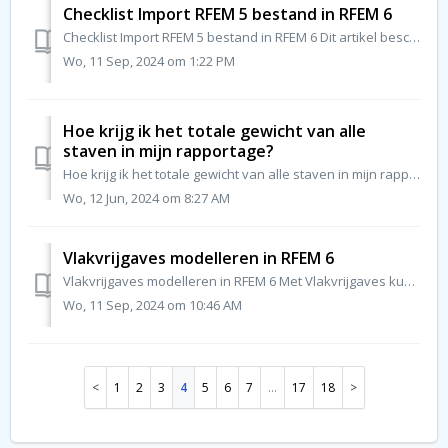
Checklist Import RFEM 5 bestand in RFEM 6
Checklist Import RFEM 5 bestand in RFEM 6 Dit artikel beschrijft een aantal zaken, waar u op moet letten bij het importeren van een RFEM 5 bestand in RF...
Wo, 11 Sep, 2024 om 1:22 PM
Hoe krijg ik het totale gewicht van alle
staven in mijn rapportage?
Hoe krijg ik het totale gewicht van alle staven in mijn rapportage? Via de stuklijst van RFEM 6 kunt u een overzicht krijgen van al uw staven. Ga naar h...
Wo, 12 Jun, 2024 om 8:27 AM
Vlakvrijgaves modelleren in RFEM 6
Vlakvrijgaves modelleren in RFEM 6 Met Vlakvrijgaves kunt u voorwaarden, lineair of niet-lineair, modelleren. Zo kunt u bepaalde voorwaarden van elkaar ...
Wo, 11 Sep, 2024 om 10:46 AM
1
2
3
4
5
6
7
…
17
18