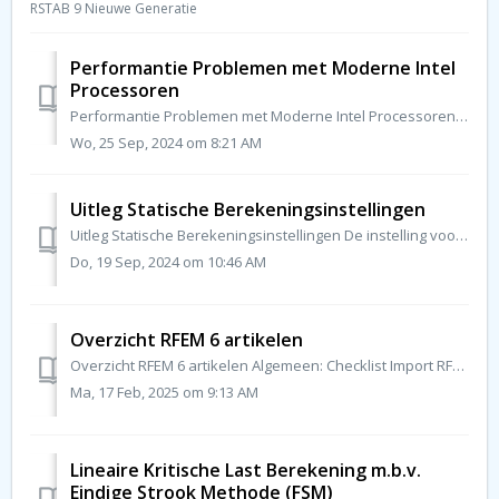
RSTAB 9 Nieuwe Generatie
Performantie Problemen met Moderne Intel
Processoren
Performantie Problemen met Moderne Intel Processoren RFEM rekent langzamer op mijn nieuwe computer dan op de oude. Wat kan de oorzaak zijn en hoe kan ik di...
Wo, 25 Sep, 2024 om 8:21 AM
Uitleg Statische Berekeningsinstellingen
Uitleg Statische Berekeningsinstellingen De instelling voor de statische berekening (SB) specificeert de regels op basis waarvan belastinggevallen en be...
Do, 19 Sep, 2024 om 10:46 AM
Overzicht RFEM 6 artikelen
Overzicht RFEM 6 artikelen Algemeen: Checklist Import RFEM 5 bestand in RFEM 6 Geo-Zone data in je Extranet Account De invloed van een virusscann...
Ma, 17 Feb, 2025 om 9:13 AM
Lineaire Kritische Last Berekening m.b.v.
Eindige Strook Methode (FSM)