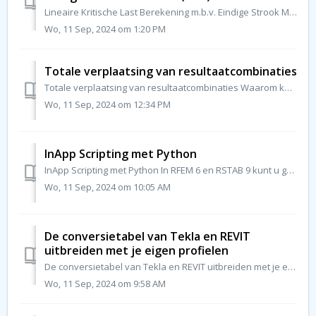
Lineaire Kritische Last Berekening m.b.v. Eindige Strook Methode (FSM) Om de invloed van lokale stabiliteitsfenomenen van slanke constructieve component...
Wo, 11 Sep, 2024 om 1:20 PM
Totale verplaatsing van resultaatcombinaties
Totale verplaatsing van resultaatcombinaties Waarom komen de min/max waarden van de totale verplaatsing niet overeen met de vervormingen bij het werken ...
Wo, 11 Sep, 2024 om 12:34 PM
InApp Scripting met Python
InApp Scripting met Python In RFEM 6 en RSTAB 9 kunt u gebruik maken van InApp Scripting met Python. Net als met JavaScript is het mogelijk om op basis ...
Wo, 11 Sep, 2024 om 10:05 AM
De conversietabel van Tekla en REVIT
uitbreiden met je eigen profielen
De conversietabel van Tekla en REVIT uitbreiden met je eigen profielen De conversietabel met betrekking tot de RFEM 6 en RSTAB expressies is gebaseerd o...
Wo, 11 Sep, 2024 om 9:58 AM