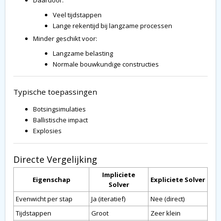
Veel tijdstappen
Lange rekentijd bij langzame processen
Minder geschikt voor:
Langzame belasting
Normale bouwkundige constructies
Typische toepassingen
Botsingsimulaties
Ballistische impact
Explosies
Directe Vergelijking
Impliciete
Eigenschap
Expliciete Solver
Solver
Evenwicht per stap
Ja (iteratief)
Nee (direct)
Tijdstappen
Groot
Zeer klein