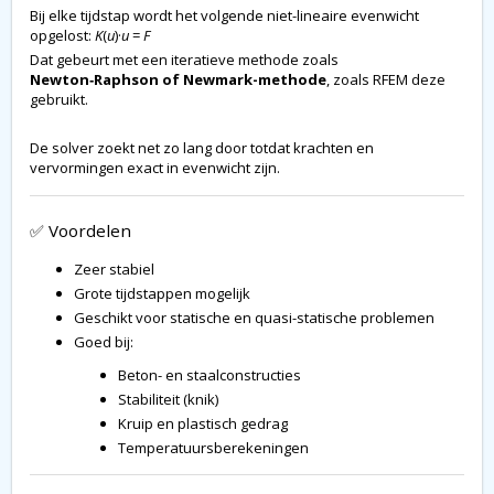
Bij elke tijdstap wordt het volgende niet-lineaire evenwicht
opgelost:
K
(
u
)·
u
=
F
Dat gebeurt met een iteratieve methode zoals
Newton‑Raphson of Newmark-methode
, zoals RFEM deze
gebruikt.
De solver zoekt net zo lang door totdat krachten en
vervormingen exact in evenwicht zijn.
✅ Voordelen
Zeer stabiel
Grote tijdstappen mogelijk
Geschikt voor statische en quasi-statische problemen
Goed bij:
Beton- en staalconstructies
Stabiliteit (knik)
Kruip en plastisch gedrag
Temperatuursberekeningen