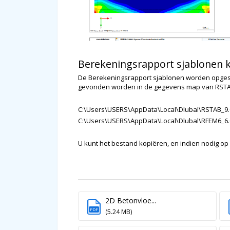
Berekeningsrapport sjablonen 
De Berekeningsrapport sjablonen worden opgesl
gevonden worden in de gegevens map van RSTAB 
C:\Users\USERS\AppData\Local\Dlubal\RSTAB_9.
C:\Users\USERS\AppData\Local\Dlubal\RFEM6_6.
U kunt het bestand kopiëren, en indien nodig o
2D Betonvloe...
PDF
(5.24 MB)