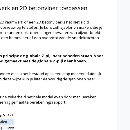
erk en 2D betonvloer toepassen
2D raamwerk of een 2D betonvloer is het niet altijd
pnieuw op te stellen. Je kunt zelf sjablonen maken, die je
onen kunnen ook afbeeldingen bevatten van bijvoorbeeld
in een betonvloer of een overzicht van de snedekrachten
 principe de globale Z-pijl naar beneden staan. Voor
d gemaakt met de globale Z-pijl naar boven.
den en sla het bestand op in een map met een duidelijk
p deze wijze kun je later eenvoudig de sjablonen naar
 de zekerheid het hele model even door met 'Bereken
neering gemaakte berekeningsrapport.