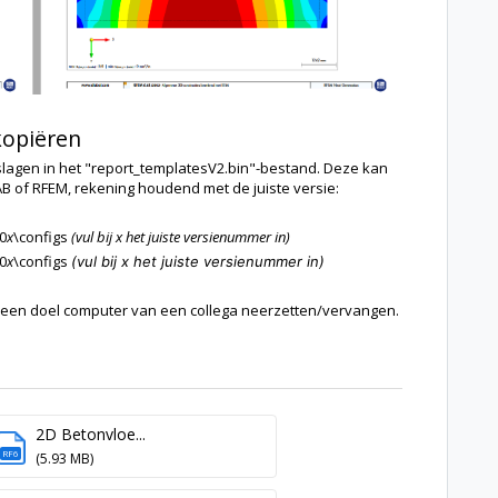
kopiëren
agen in het "report_templatesV2.bin"-bestand. Deze kan
of RFEM, rekening houdend met de juiste versie:
0
x
\configs
(vul bij x het juiste versienummer in)
0
x
\configs
(vul bij x het juiste versienummer in)
p een doel computer van een collega neerzetten/vervangen.
2D Betonvloe...
RF6
(5.93 MB)